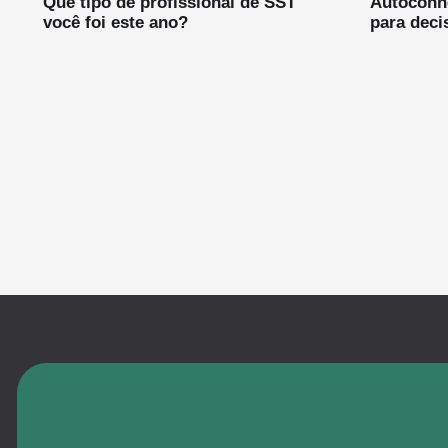
Que tipo de profissional de SST
Autoconh
você foi este ano?
para deci