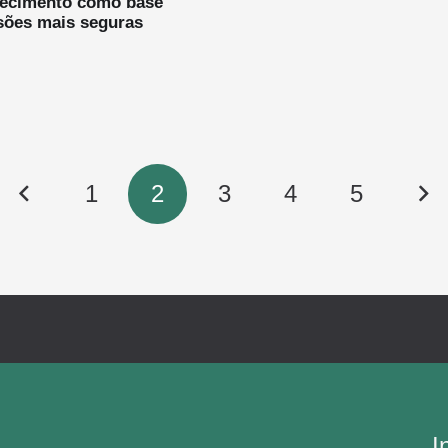
ecimento como base
sões mais seguras
1
2
3
4
5
I